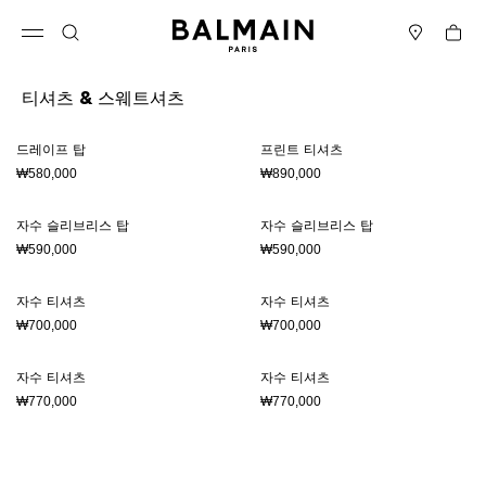
컨텐츠로 건너뛰기
맨 위로
Cart
메뉴 열기
검색
매장
티셔츠 & 스웨트셔츠
결과 - 8 항목들
페이지 번호1
드레이프 탑
프린트 티셔츠
₩580,000
₩890,000
자수 슬리브리스 탑
자수 슬리브리스 탑
₩590,000
₩590,000
자수 티셔츠
자수 티셔츠
₩700,000
₩700,000
자수 티셔츠
자수 티셔츠
₩770,000
₩770,000