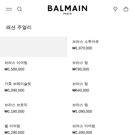
컨텐츠로 건너뛰기
맨 위로
Cart
메뉴 열기
검색
매장
패션 주얼리
결과 - 12 항목들
페이지 번호1
브라스 소투아르
₩1,970,000
브라스 이어링
브라스 링
₩1,580,000
₩780,000
가죽 브레이슬릿
브라스 링
₩1,090,000
₩640,000
브라스 브로치
브라스 링
₩1,180,000
₩1,090,000
펄 이어링
브라스 이어링
₩1,290,000
₩1,490,000