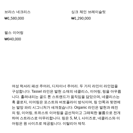
브라스 네크리스
싱크 체인 브레이슬릿
₩1,580,000
₩1,290,000
펄스 이어링
₩940,000
여성 럭셔리 패션 주어리, 디자이너 주어리. 두 가지 라인이 라인업을
구성합니다. Tassel 라인은 발헌 소재의 네클리스, 이어링, 링을 아우릅
니다. 흘려내리는 골드 톤 스트랜드가 움직임을 담았으며, 네클리스는
훅 클로지, 이어링은 포스트와 버토플라이 방식이며, 링 안쪽과 뒷면에
는 발망 파리 시그니처가 새개졌습니다. Organic 라인은 발헌과 레진
의 링, 이어링, 트위스트 이어링을 곱선적이고 그래픽한 볼륨으로 전개
하며 스트라스로 마무리합니다. 링은 S, M, L 사이즈로, 네클리스와 이
어링은 원 사이즈로 제공됩니다. 이탈리아 제작.