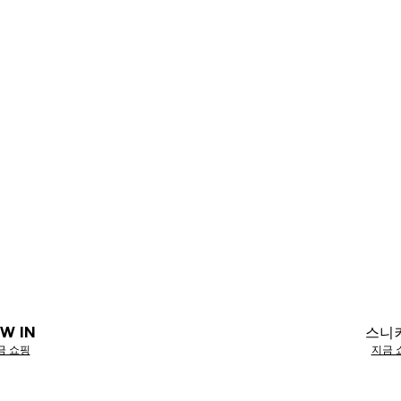
W IN
스니
금 쇼핑
지금 