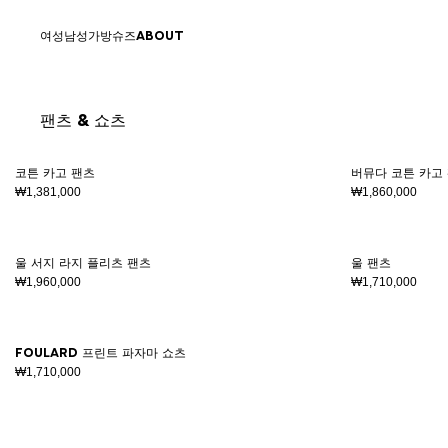
컨텐츠로 건너뛰기
맨 위로
여성
남성
가방
슈즈
ABOUT
팬츠 & 쇼츠
결과 - 9 항목들
페이지 번호1
46
48
50
52
54
코튼 카고 팬츠
버뮤다 코튼 카고
₩1,381,000
₩1,860,000
46
48
50
52
54
56
울 서지 라지 플리츠 팬츠
울 팬츠
₩1,960,000
₩1,710,000
XS
S
M
L
XL
2XL
Foulard 프린트 파자마 쇼츠
₩1,710,000