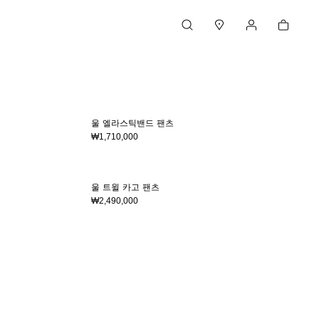
Cart
검색
매장
내 계정
44
46
48
50
52
54
울 엘라스틱밴드 팬츠
₩1,710,000
4
56
58
48
50
52
54
56
울 트윌 카고 팬츠
₩2,490,000