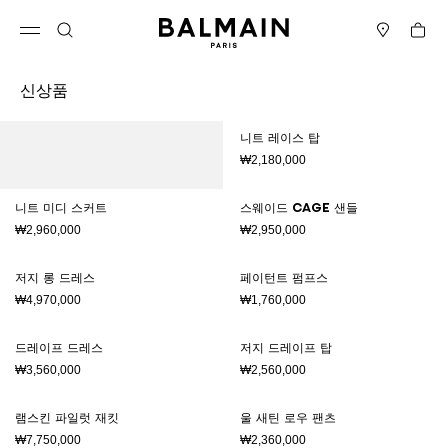
컨텐츠로 건너뛰기
맨 위로
Cart
메뉴 열기
검색
매장
신상품
결과 - 83 항목들
페이지 번호1
니트 레이스 탑
₩2,180,000
니트 미디 스커트
스웨이드 Cage 샌들
₩2,960,000
₩2,950,000
저지 롱 드레스
페이턴트 펌프스
₩4,970,000
₩1,760,000
드레이프 드레스
저지 드레이프 탑
₩3,560,000
₩2,560,000
램스킨 파일럿 재킷
울 새틴 로우 팬츠
₩7,750,000
₩2,360,000