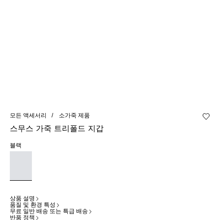
모든 액세서리
소가죽 제품
위시리
스무스 가죽 트리폴드 지갑
블랙
상품 설명
품질 및 환경 특성
무료 일반 배송 또는 특급 배송
반품 정책