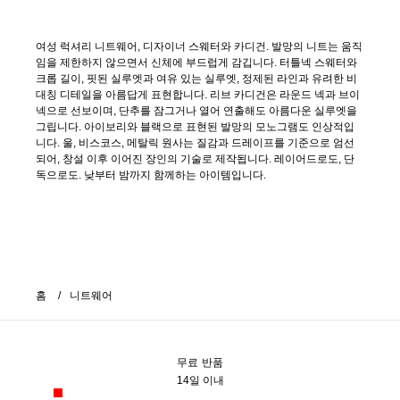
여성 럭셔리 니트웨어, 디자이너 스웨터와 카디건. 발망의 니트는 움직
임을 제한하지 않으면서 신체에 부드럽게 감깁니다. 터틀넥 스웨터와
크롭 길이, 핏된 실루엣과 여유 있는 실루엣, 정제된 라인과 유려한 비
대칭 디테일을 아름답게 표현합니다. 리브 카디건은 라운드 넥과 브이
넥으로 선보이며, 단추를 잠그거나 열어 연출해도 아름다운 실루엣을
그립니다. 아이보리와 블랙으로 표현된 발망의 모노그램도 인상적입
니다. 울, 비스코스, 메탈릭 원사는 질감과 드레이프를 기준으로 엄선
되어, 창설 이후 이어진 장인의 기술로 제작됩니다. 레이어드로도, 단
독으로도. 낮부터 밤까지 함께하는 아이템입니다.
홈
니트웨어
무료 반품
14일 이내