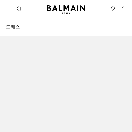
컨텐츠로 건너뛰기
맨 위로
Cart
메뉴 열기
검색
매장
드레스
결과 - 40 항목들
페이지 번호1