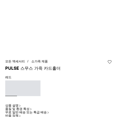
모든 액세서리
소가죽 제품
위시리
Pulse 스무스 가죽 카드홀더
레드
상품 설명
품질 및 환경 특성
무료 일반 배송 또는 특급 배송
반품 정책